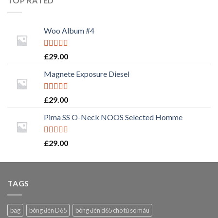
TOP RATED
Woo Album #4
Rated
5.00
£
29.00
out of 5
Magnete Exposure Diesel
Rated
5.00
£
29.00
out of 5
Pima SS O-Neck NOOS Selected Homme
Rated
5.00
£
29.00
out of 5
TAGS
bag
bóng đèn D65
bóng đèn d65 cho tủ so màu