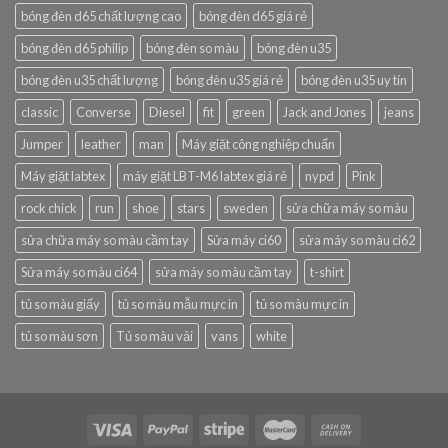
bóng đèn d65 chất lượng cao
bóng đèn d65 giá rẻ
bóng đèn d65 philip
bóng đèn so màu
bóng đèn u35
bóng đèn u35 chất lượng
bóng đèn u35 giá rẻ
bóng đèn u35 uy tín
classic
Converse
Diesel
fit
green
Jack and Jones
jeans
Jumper
leather
man
Máy giặt công nghiệp chuẩn
Máy giặt labtex
máy giặt LBT-M6 labtex giá rẻ
nypd
Pink
rock chick
run
shoe
stars
sweden
sửa chữa máy so màu
sửa chữa máy so màu cầm tay
Sửa máy ci60
sửa máy so màu ci62
Sửa máy so màu ci64
sửa máy so màu cầm tay
t-shirt
tủ so màu giấy
tủ so màu mẫu mực in
tủ so màu mực in
tủ so màu sơn
Tủ so màu vải
vans
white