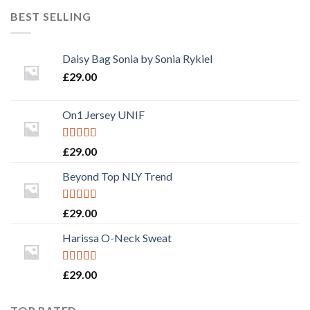
BEST SELLING
Daisy Bag Sonia by Sonia Rykiel
£
29.00
On1 Jersey UNIF
Rated
5.00
£
29.00
out of 5
Beyond Top NLY Trend
Rated
£
29.00
3.50
out
of 5
Harissa O-Neck Sweat
Rated
4.00
£
29.00
out of 5