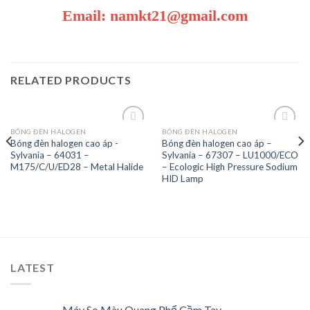
Email: namkt21@gmail.com
RELATED PRODUCTS
BÓNG ĐÈN HALOGEN
BÓNG ĐÈN HALOGEN
Bóng đèn halogen cao áp -
Bóng đèn halogen cao áp –
Sylvania – 64031 –
Sylvania – 67307 – LU1000/ECO
Add to
Add to
M175/C/U/ED28 – Metal Halide
– Ecologic High Pressure Sodium
Wishlist
Wishlist
HID Lamp
LATEST
Máy So Màu Quang Phổ Cầm Tay