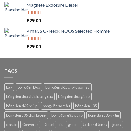
Magnete Exposure Diesel
Rated
5.00
£
29.00
out of 5
Pima SS O-Neck NOOS Selected Homme
Rated
5.00
£
29.00
out of 5
TAGS
bag
bóng đèn D65
bóng đèn d65 cho tủ so màu
bóng đèn d65 chất lượng cao
bóng đèn d65 giá rẻ
bóng đèn d65 philip
bóng đèn so màu
bóng đèn u35
bóng đèn u35 chất lượng
bóng đèn u35 giá rẻ
bóng đèn u35 uy tín
classic
Converse
Diesel
fit
green
Jack and Jones
jeans