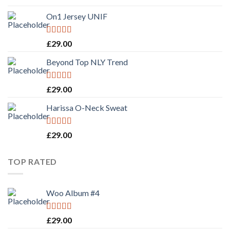
On1 Jersey UNIF
Rated
5.00
£
29.00
out of 5
Beyond Top NLY Trend
Rated
£
29.00
3.50
out
of 5
Harissa O-Neck Sweat
Rated
4.00
£
29.00
out of 5
TOP RATED
Woo Album #4
Rated
5.00
£
29.00
out of 5