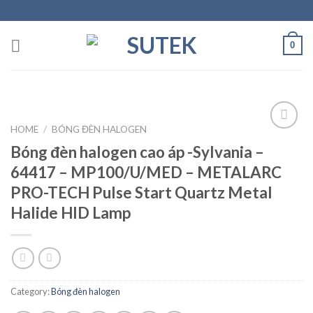
Skip
to
content
0
HOME
/
BÓNG ĐÈN HALOGEN
Bóng đèn halogen cao áp -Sylvania –
Add to
64417 – MP100/U/MED – METALARC
Wishlist
PRO-TECH Pulse Start Quartz Metal
Halide HID Lamp
Category:
Bóng đèn halogen