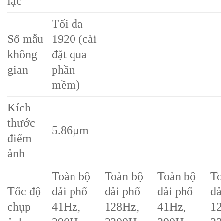
lạc
Tối đa
Số mẫu
1920 (cài
không
đặt qua
gian
phần
mềm)
Kích
thước
5.86µm
điểm
ảnh
Toàn bộ
Toàn bộ
Toàn bộ
T
Tốc độ
dải phổ
dải phổ
dải phổ
dả
chụp
41Hz,
128Hz,
41Hz,
1