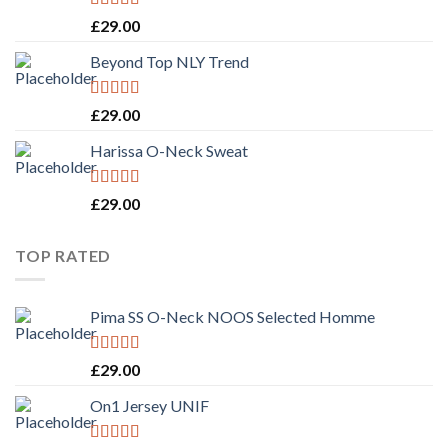
Rated
5.00
£
29.00
out of 5
Beyond Top NLY Trend
Rated
£
29.00
3.50
out
of 5
Harissa O-Neck Sweat
Rated
4.00
£
29.00
out of 5
TOP RATED
Pima SS O-Neck NOOS Selected Homme
Rated
5.00
£
29.00
out of 5
On1 Jersey UNIF