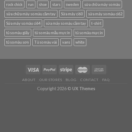
rock chick
run
shoe
stars
sweden
sửa chữa máy so màu
sửa chữa máy so màu cầm tay
Sửa máy ci60
sửa máy so màu ci62
Sửa máy so màu ci64
sửa máy so màu cầm tay
t-shirt
tủ so màu giấy
tủ so màu mẫu mực in
tủ so màu mực in
tủ so màu sơn
Tủ so màu vải
vans
white
ABOUT
OUR STORES
BLOG
CONTACT
FAQ
Copyright 2026 ©
UX Themes