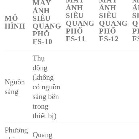
MÁY
MÁY
M
MÁY
ẢNH
ẢNH
Ả
ẢNH
SIÊU
SIÊU
S
MÔ
SIÊU
QUANG
QUANG
Q
HÌNH
QUANG
PHỔ
PHỔ
P
PHỔ
FS-11
FS-12
F
FS-10
Thụ
động
(không
Nguồn
có nguồn
sáng
sáng bên
trong
thiết bị)
Phương
Quang