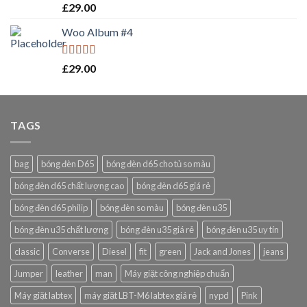
Rated
5.00
£
29.00
out of 5
Woo Album #4
Rated
5.00
£
29.00
out of 5
TAGS
bag
bóng đèn D65
bóng đèn d65 cho tủ so màu
bóng đèn d65 chất lượng cao
bóng đèn d65 giá rẻ
bóng đèn d65 philip
bóng đèn so màu
bóng đèn u35
bóng đèn u35 chất lượng
bóng đèn u35 giá rẻ
bóng đèn u35 uy tín
classic
Converse
Diesel
fit
green
Jack and Jones
jeans
Jumper
leather
man
Máy giặt công nghiệp chuẩn
Máy giặt labtex
máy giặt LBT-M6 labtex giá rẻ
nypd
Pink