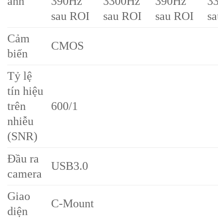
ảnh
390Hz
3300Hz
390Hz
3
sau ROI
sau ROI
sau ROI
s
Cảm
CMOS
biến
Tỷ lệ
tín hiệu
trên
600/1
nhiễu
(SNR)
Đầu ra
USB3.0
camera
Giao
C-Mount
diện