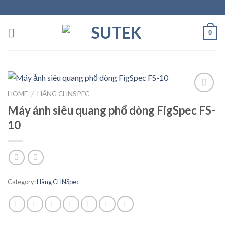
Skip
to
content
0
HOME
/
HÃNG CHNSPEC
Máy ảnh siêu quang phổ dòng FigSpec FS-
Add to
10
Wishlist
Category:
Hãng CHNSpec