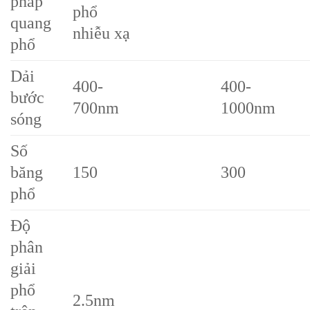
pháp
phổ
quang
nhiễu xạ
phổ
Dải
400-
400-
bước
700nm
1000nm
sóng
Số
băng
150
300
phổ
Độ
phân
giải
phổ
2.5nm