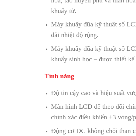
hóa, tạo huyền phù và tuần hoà
khuấy từ.
Máy khuấy đũa kỹ thuật số LC
dải nhiệt độ rộng.
Máy khuấy đũa kỹ thuật số LC
khuấy sinh học – được thiết kế
Tính năng
Độ tin cậy cao và hiệu suất vượt
Màn hình LCD để theo dõi chính
chính xác điều khiển ±3 vòng/p
Động cơ DC không chổi than ch