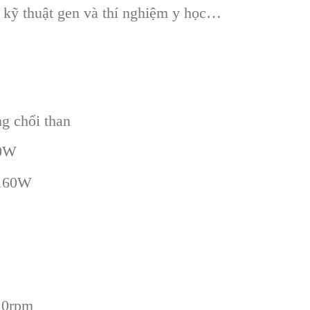
, kỹ thuật gen và thí nghiệm y học…
g chổi than
80W
 160W
±10rpm