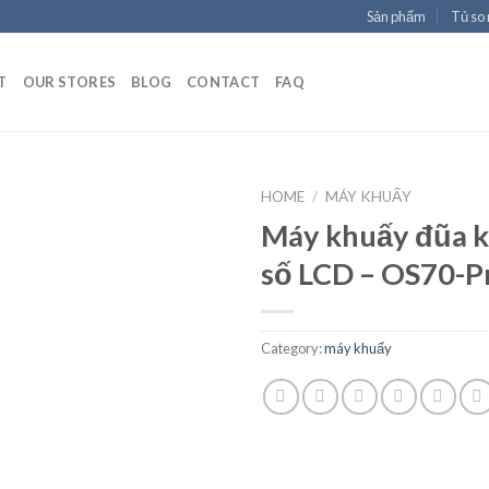
Sản phẩm
Tủ so
T
OUR STORES
BLOG
CONTACT
FAQ
HOME
/
MÁY KHUẤY
Máy khuấy đũa k
số LCD – OS70-P
Add to
Wishlist
Category:
máy khuấy