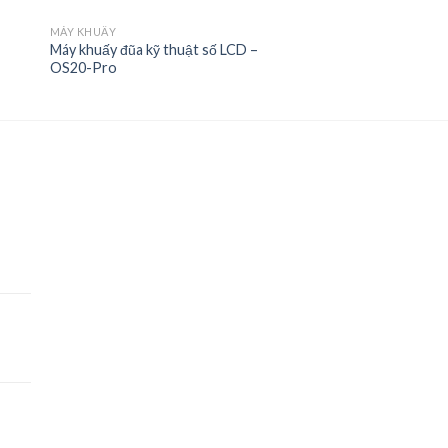
MÁY KHUẤY
Máy khuấy đũa kỹ thuật số LCD –
OS20-Pro
to
Add to
ist
Wishlist