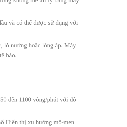
hường không thể xử lý bằng máy
ầu và có thể được sử dụng với
, lò nướng hoặc lồng ấp. Máy
tế bào.
ừ 50 đến 1100 vòng/phút với độ
 nổ Hiển thị xu hướng mô-men