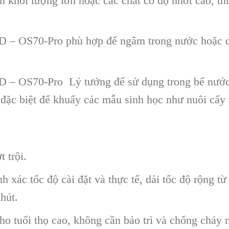
n khối lượng lớn hoặc các chất có độ nhớt cao, t
D – OS70-Pro phù hợp để ngâm trong nước hoặc d
D – OS70-Pro Lý tưởng để sử dụng trong bể nước
 đặc biệt để khuấy các mẫu sinh học như nuôi cấy 
 trội.
 xác tốc độ cài đặt và thực tế, dải tốc độ rộng t
hút.
o tuổi thọ cao, không cần bảo trì và chống cháy