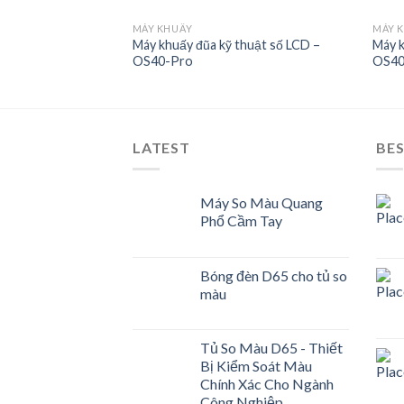
MÁY KHUẤY
MÁY 
thuật số LCD – D-
Máy khuấy đũa kỹ thuật số LCD –
Máy k
OS40-Pro
OS40
Add to
Add to
Wishlist
Wishlist
LATEST
BES
Máy So Màu Quang
Phổ Cầm Tay
Bóng đèn D65 cho tủ so
màu
Tủ So Màu D65 - Thiết
Bị Kiểm Soát Màu
Chính Xác Cho Ngành
Công Nghiệp