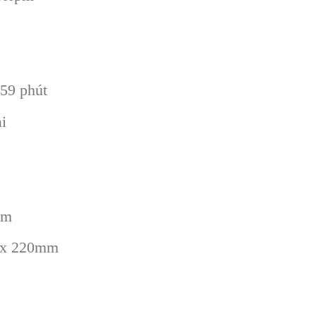
h59 phút
i
mm
 x 220mm