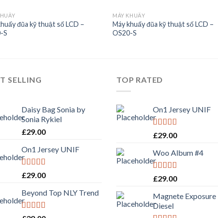
KHUẤY
MÁY KHUẤY
huấy đũa kỹ thuật số LCD –
Máy khuấy đũa kỹ thuật số LCD –
-S
OS20-S
Add to
Add 
Wishlist
Wishl
T SELLING
TOP RATED
Daisy Bag Sonia by
On1 Jersey UNIF
Sonia Rykiel
£
29.00
Rated
5.00
£
29.00
out of 5
On1 Jersey UNIF
Woo Album #4
Rated
5.00
£
29.00
Rated
5.00
£
29.00
out of 5
out of 5
Beyond Top NLY Trend
Magnete Exposure
Diesel
Rated