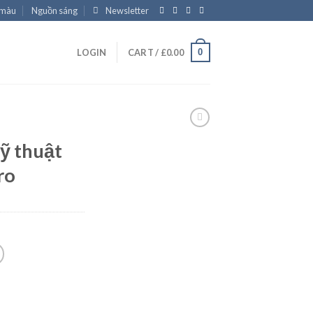
 màu
Nguồn sáng
Newsletter
0
LOGIN
CART /
£
0.00
ỹ thuật
ro