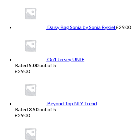
Daisy Bag Sonia by Sonia Rykiel
£
29.00
On1 Jersey UNIF
Rated
5.00
out of 5
£
29.00
Beyond Top NLY Trend
Rated
3.50
out of 5
£
29.00