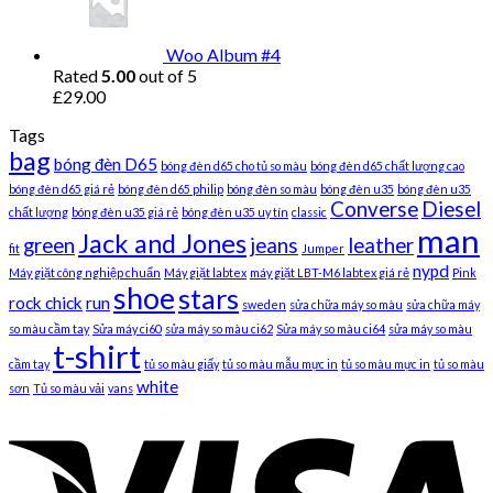
Woo Album #4
Rated
5.00
out of 5
£
29.00
Tags
bag
bóng đèn D65
bóng đèn d65 cho tủ so màu
bóng đèn d65 chất lượng cao
bóng đèn d65 giá rẻ
bóng đèn d65 philip
bóng đèn so màu
bóng đèn u35
bóng đèn u35
Converse
Diesel
chất lượng
bóng đèn u35 giá rẻ
bóng đèn u35 uy tín
classic
man
Jack and Jones
green
jeans
leather
fit
Jumper
nypd
Máy giặt công nghiệp chuẩn
Máy giặt labtex
máy giặt LBT-M6 labtex giá rẻ
Pink
shoe
stars
rock chick
run
sweden
sửa chữa máy so màu
sửa chữa máy
so màu cầm tay
Sửa máy ci60
sửa máy so màu ci62
Sửa máy so màu ci64
sửa máy so màu
t-shirt
cầm tay
tủ so màu giấy
tủ so màu mẫu mực in
tủ so màu mực in
tủ so màu
white
sơn
Tủ so màu vải
vans