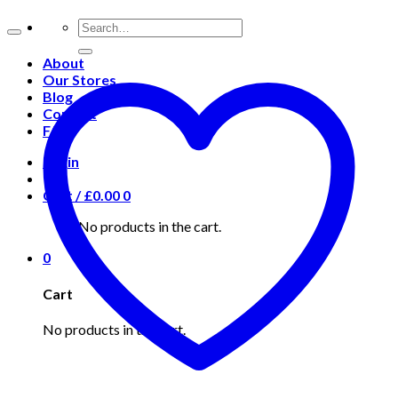
About
Our Stores
Blog
Contact
FAQ
Login
Cart /
£
0.00
0
No products in the cart.
0
Cart
No products in the cart.